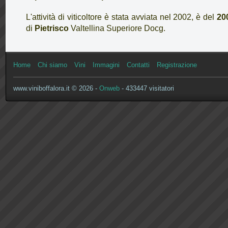
L'attività di viticoltore è stata avviata nel 2002, è del
20
di
Pietrisco
Valtellina Superiore Docg.
Home
Chi siamo
Vini
Immagini
Contatti
Registrazione
www.viniboffalora.it © 2026 -
Onweb
- 433447 visitatori