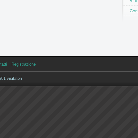
Vini
Cont
tatti
Registrazione
81 visitatori