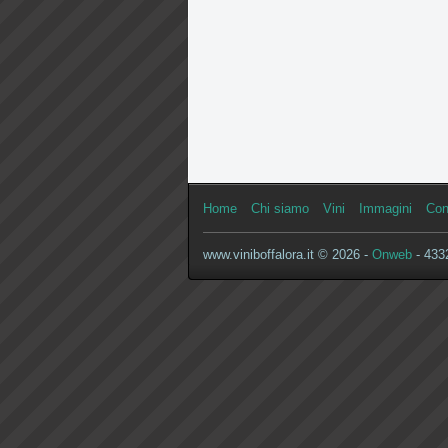
Home
Chi siamo
Vini
Immagini
Con
www.viniboffalora.it © 2026 -
Onweb
- 4332