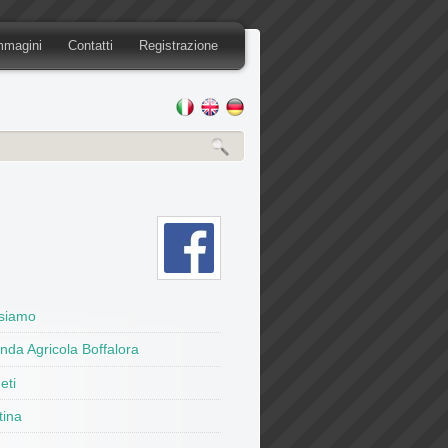
mmagini
Contatti
Registrazione
 siamo
nda Agricola Boffalora
eti
tina