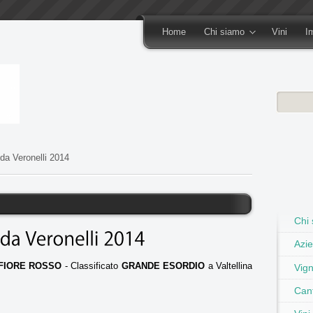
Home
Chi siamo
Vini
I
a Veronelli 2014
Chi
Azie
FIORE ROSSO
- Classificato
GRANDE ESORDIO
a
Valtellina
Vign
Can
4