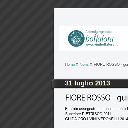
»
»
Home
News
FIORE ROSSO - guid
31 luglio 2013
E' stato assegnato il riconoscimento
Superiore PIETRISCO 2011
GUIDA ORO I VINI VERONELLI 201